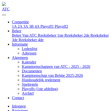
ATC
Competitie
1A
2A
3A
3B
4A
Playoff1
Playoff2
Beker
Beker Van ATC
Reeksbeker 1ste
Reeksbeker 2de
Reeksbeker
3de
Reeksbeker 4de
Informatie
Ledenlijst
Adressen
Algemeen
Kalender
Kampioenschappen van ATC - 2025 - 2026
Documenten
Kampioenschap van Belgie 2025-2026
Huishoudelijk reglement
Spelregels
Playoffs (1ste afdeling)
Archief
Contact
Inloggen
Registreer