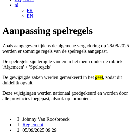
nl
FR
EN
Aanpassing spelregels
Zoals aangegeven tijdens de algemene vergadering op 28/08/2025
werden er sommige regels van de spelregels aangepast.
De spelregels zijn terug te vinden in het menu onder de rubriek
'Algemeen' > 'Spelregels'
De gewijzigde zaken werden gemarkeerd in het
geel
, zodat dit
duidelijk opvalt.
Deze wijzigingen werden nationaal goedgekeurd en worden door
alle provincies toegepast, alsook op tornooien.
Johnny Van Roosbroeck
Reglement
05/09/2025 09:29